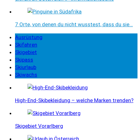
7 Orte, von denen du nicht wusstest, dass du sie…
Ausrüstung
Skifahren
Skigebiet
Skipass
Skiurlaub
Skiwachs
High-End-Skibekleidung – welche Marken trenden?
Skigebiet Vorarlberg