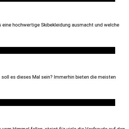
was eine hochwertige Skibekleidung ausmacht und welche
t soll es dieses Mal sein? Immerhin bieten die meisten
vom Himmel fallen, steigt für viele die Vorfreude auf den