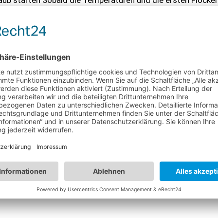
acht und Verletzungen
[…]
t der Berge zu erleben und gleichzeitig einige Abwechslung i
[…]
den sehr viel ruhiger und evtl. eher für die Genießer der
…]