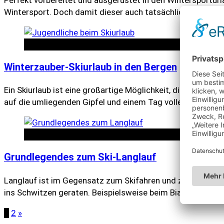
Wintersport. Doch damit dieser auch tatsächlich Spaß m
Tipps zum Wintersport
Winterzauber-Skiurlaub in den Bergen
Ein Skiurlaub ist eine großartige Möglichkeit, die Schönhei
auf die umliegenden Gipfel und einem Tag voller Spaß auf
Tipps zum Wintersport
Grundlegendes zum Ski-Langlauf
Langlauf ist im Gegensatz zum Skifahren und zum Snowboar
ins Schwitzen geraten. Beispielsweise beim Biathlon, bei
[
Seitennummerierung
1
2
»