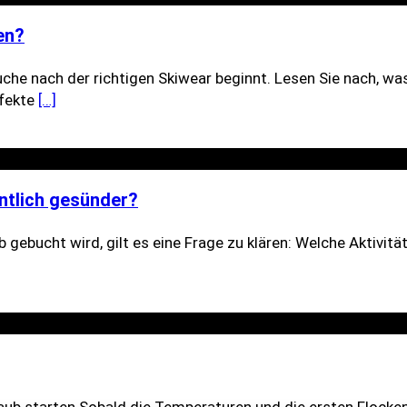
en?
Suche nach der richtigen Skiwear beginnt. Lesen Sie nach, 
rfekte
[…]
entlich gesünder?
 gebucht wird, gilt es eine Frage zu klären: Welche Aktivitä
aub starten Sobald die Temperaturen und die ersten Flocken 